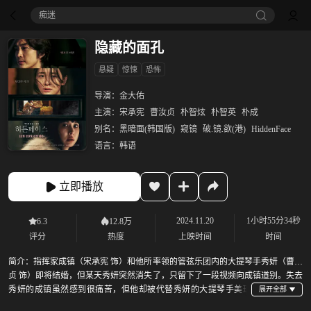
痴迷
隐藏的面孔
悬疑
惊悚
恐怖
导演：
金大佑
主演：
宋承宪
曹汝贞
朴智炫
朴智英
朴成
别名：
黑暗面(韩国版)
窥镜
破.镜.欲(港)
HiddenFace
语言：
韩语
立即播放
2024.11.20
1小时55分34秒
6.3
12.8万
评分
热度
上映时间
时间
简介：
指挥家成镇（宋承宪 饰）和他所率领的管弦乐团内的大提琴手秀妍（曹汝
贞 饰）即将结婚，但某天秀妍突然消失了，只留下了一段视频向成镇道别。失去
秀妍的成镇虽然感到很痛苦，但他却被代替秀妍的大提琴手美珠
（朴智贤 饰）所吸引。某个雨夜，渴望彼此的成镇和美珠，在秀妍家做了无法被