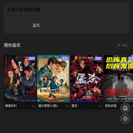
原谅的事，而被认为消失的秀妍，竟被关在无法独自逃脱的家中密室里，注视着
他们……
新视讯影视
播放器
蓝光
猜你喜欢
换一换
蓝光
蓝光
蓝光
蓝
蜂蜜的针
福尔摩斯小姐3
匿杀
消失的我
6.7
5.6
5.3