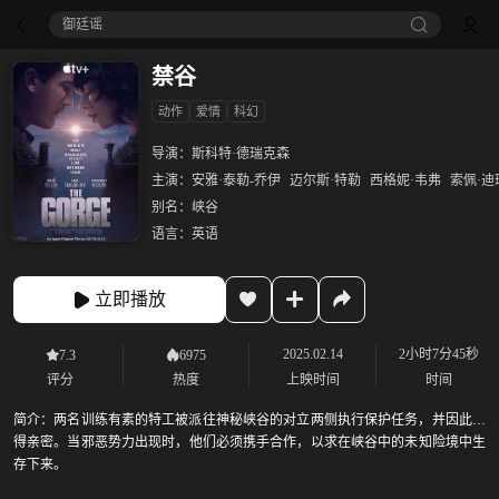
御廷谣‎
禁谷
动作
爱情
科幻
导演：
斯科特·德瑞克森
主演：
安雅·泰勒-乔伊
迈尔斯·特勒
西格妮·韦弗
索佩·迪
别名：
峡谷
语言：
英语
立即播放
2025.02.14
2小时7分45秒
7.3
6975
评分
热度
上映时间
时间
简介：
两名训练有素的特工被派往神秘峡谷的对立两侧执行保护任务，并因此变
得亲密。当邪恶势力出现时，他们必须携手合作，以求在峡谷中的未知险境中生
存下来。