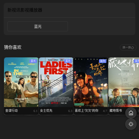
新视讯影视
播放器
蓝光
猜你喜欢
换一换
蓝光
蓝光
蓝光
蓝
金谍行动
女士优先
喜欢上“欠欠”的你
藏地情书
6.1
6.3
4.7