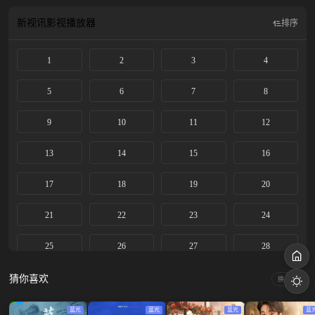
剧改编自千山茶客的小说《重生之贵女难求》。
新视讯影视
播放器
排序
1
2
3
4
5
6
7
8
9
10
11
12
13
14
15
16
17
18
19
20
21
22
23
24
25
26
27
28
29
30
猜你喜欢
换一换
蓝光
蓝光
蓝光
蓝