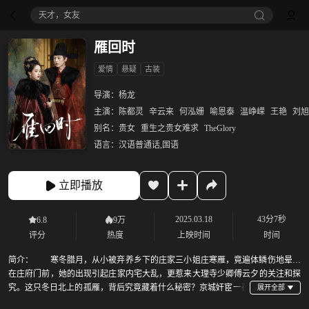
天才，女友
雁回时
爱情
悬疑
古装
导演：
杨龙
主演：
陈都灵
辛云来
何泓姗
喻恩泰
温峥嵘
王艳
刘旭
别名：
贵女
重生之贵女难求
TheGlory
语言：
汉语普通话,国语
立即播放
2025.03.18
43分7秒
6.8
9万
评分
热度
上映时间
时间
简介：
寒冬腊月，从小被弃养乡下的庄家三小姐庄寒雁，竟遍体鳞伤地晕倒
在庄府门前，她的出现引起庄家内宅大乱，更惹来大理寺少卿傅云夕的关注和探
究。这只冬日北上的孤雁，背后究竟藏着什么秘密？京城奸宦一夜
倒台，神秘义子藏身迷雾，一张张面具之下，究竟孰真孰假，孰恶孰善？ 该