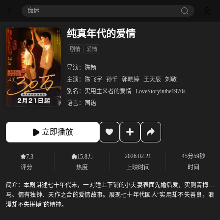
痴迷
纯真年代的爱情
剧情
爱情
导演：
陈畅
主演：
陈飞宇
孙千
郭晓婷
王天辰
刘敏
别名：
实用主义者的爱情
LoveStoryinthe1970s
语言：
国语
立即播放
2026.02.21
45分59秒
7.3
15.8万
评分
热度
上映时间
时间
简介：
本剧讲述七十年代末，一对睡上下铺的小夫妻表面先婚后爱，实则青梅竹
马、情有独钟、天作之合的爱情故事。展现七十年代国人“实用却不失善良，浪
漫却不失拼搏”的精神。