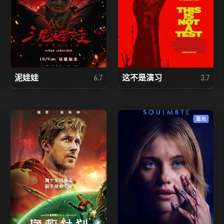
泥娃娃
这不是演习
6.7
3.7
蓝光