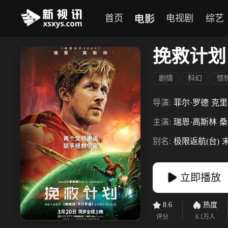
电影
首页
电视剧
综艺
挽救计划
剧情
科幻
惊
导演:
菲尔·罗德
克里
主演:
瑞恩·高斯林
桑
别名:
极限返航(台)
立即播放
8.6
热度
评分
8.1万
人