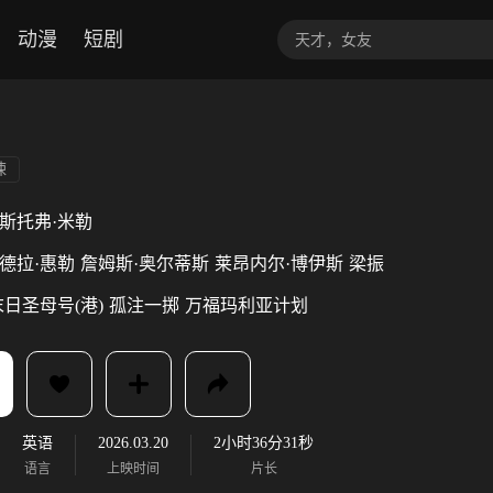
动漫
短剧
悚
斯托弗·米勒
德拉·惠勒
詹姆斯·奥尔蒂斯
莱昂内尔·博伊斯
梁振
末日圣母号(港)
孤注一掷
万福玛利亚计划
英语
2026.03.20
2小时36分31秒
语言
上映时间
片长