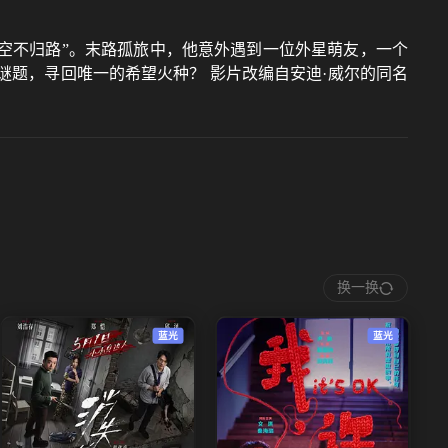
太空不归路”。末路孤旅中，他意外遇到一位外星萌友，一个
谜题，寻回唯一的希望火种？ 影片改编自安迪·威尔的同名
换一换
蓝光
蓝光