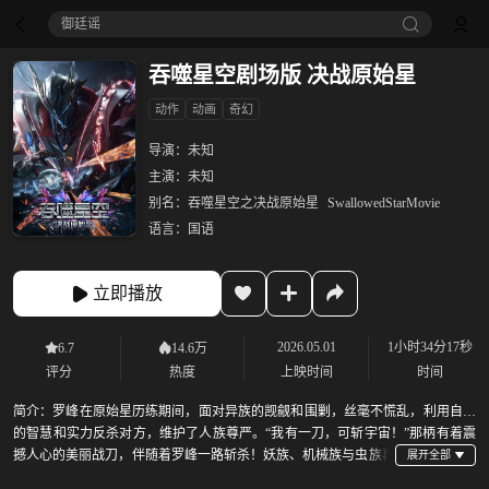
御廷谣‎
吞噬星空剧场版 决战原始星
动作
动画
奇幻
导演：
未知
主演：
未知
别名：
吞噬星空之决战原始星
SwallowedStarMovie
语言：
国语
立即播放
2026.05.01
1小时34分17秒
6.7
14.6万
评分
热度
上映时间
时间
简介：
罗峰在原始星历练期间，面对异族的觊觎和围剿，丝毫不慌乱，利用自己
的智慧和实力反杀对方，维护了人族尊严。“我有一刀，可斩宇宙！”那柄有着震
撼人心的美丽战刀，伴随着罗峰一路斩杀！妖族、机械族与虫族再
次出现，组成三族联盟，三族首领联合6000名宇宙尊者围剿罗峰，罗峰施展“我