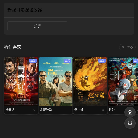
为宇宙”的强大威力，将其一举歼灭。
新视讯影视
播放器
蓝光
猜你喜欢
换一换
蓝光
蓝光
蓝光
蓝
寻秦记
金谍行动
燃比娃
世外
5.9
6.1
6.8