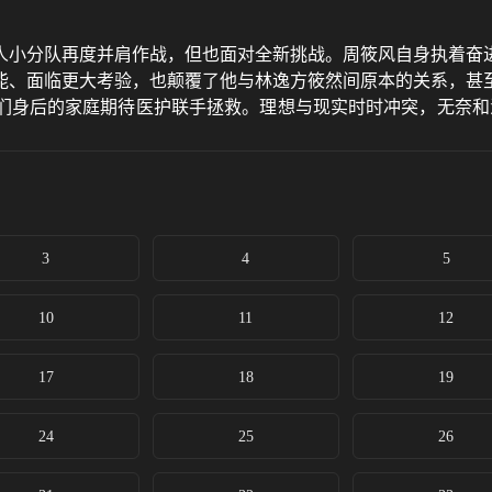
人小分队再度并肩作战，但也面对全新挑战。周筱风自身执着奋
能、面临更大考验，也颠覆了他与林逸方筱然间原本的关系，甚
们身后的家庭期待医护联手拯救。理想与现实时时冲突，无奈和
3
4
5
10
11
12
17
18
19
24
25
26