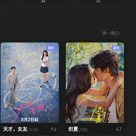
34
35
换一换
蓝光
蓝光
天才，女友
炽夏
9.6
4.7
(14/28)
(29全)