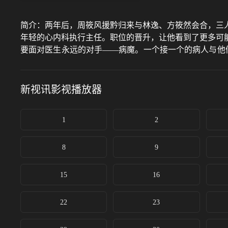
简介：
两年后，周筱风援黔归来与林逸、方筱然会合，三
年轻的心内科执行主任。职位的晋升，让他看到了更多可
要面对医生永远的对手——病魔。一个接一个的病人与他
继续保持着“问心无愧”。
新视讯影视
播放器
1
2
8
9
15
16
22
23