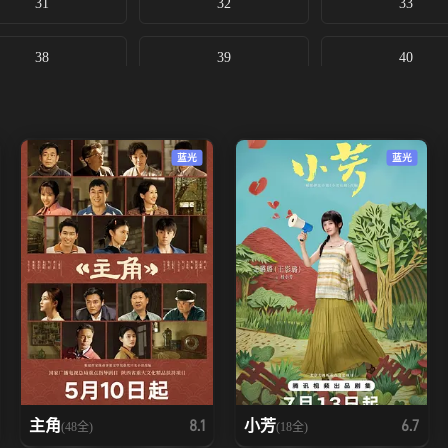
31
32
33
38
39
40
蓝光
蓝光
主角
小芳
8.1
6.7
(48全)
(18全)