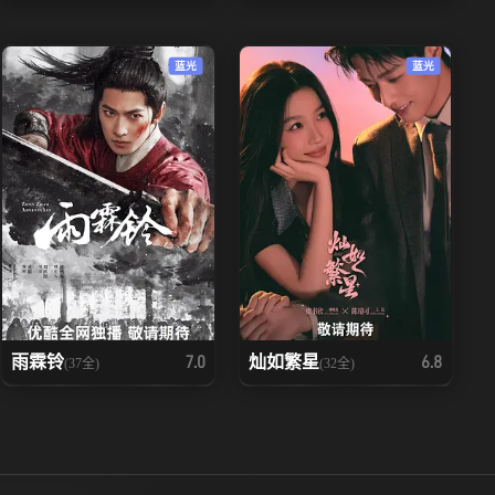
蓝光
蓝光
雨霖铃
灿如繁星
7.0
6.8
(37全)
(32全)