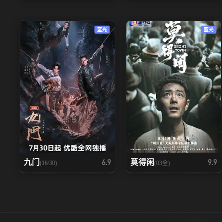
蓝光
蓝光
九门
莫得闲
6.9
9.9
(16/30)
(03全)