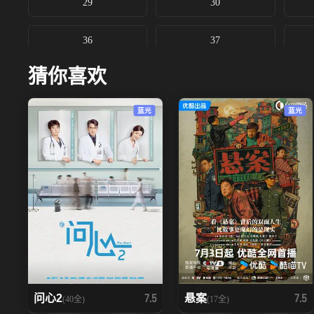
29
30
36
37
猜你喜欢
蓝光
蓝光
问心2
悬案
7.5
7.5
(40全)
(17全)