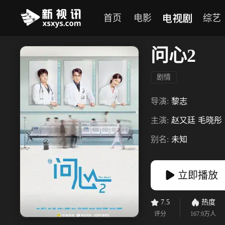
电视剧
首页
电影
综艺
问心2
剧情
导演:
黎志
主演:
赵又廷
毛晓彤
别名:
未知
立即播放
7.5
热度
评分
167.9万
人